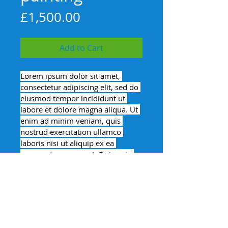
Price
£1,500.00
Add to Cart
Lorem ipsum dolor sit amet, 
consectetur adipiscing elit, sed do 
eiusmod tempor incididunt ut 
labore et dolore magna aliqua. Ut 
enim ad minim veniam, quis 
nostrud exercitation ullamco 
laboris nisi ut aliquip ex ea 
commodo consequat. Duis aute 
irure dolor in reprehenderit in 
voluptate velit esse cillum dolore 
eu fugiat nulla pariatur. Excepteur 
sint occaecat cupidatat non 
proident, sunt in culpa qui officia 
deserunt mollit anim id est 