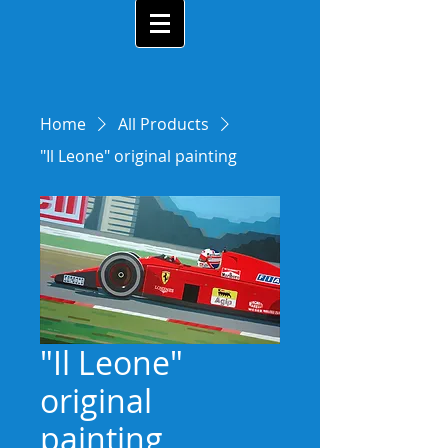
Home
All Products
"Il Leone" original painting
"Il Leone"
original
painting