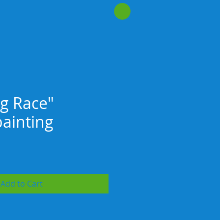
g Race"
painting
rice
Add to Cart