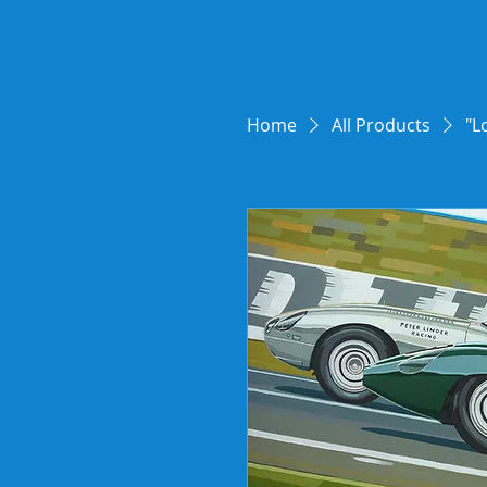
Home
All Products
"L