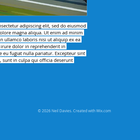
sectetur adipiscing elit, sed do eiusmod 
dolore magna aliqua. Ut enim ad minim 
 ullamco laboris nisi ut aliquip ex ea 
ure dolor in reprehenderit in 
e eu fugiat nulla pariatur. Excepteur sint 
 sunt in culpa qui officia deserunt 
© 2026 Neil Davies.
Created with
Wix.com