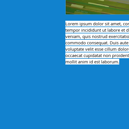
Lorem ipsum dolor sit amet, con
tempor incididunt ut labore et 
veniam, quis nostrud exercitation
commodo consequat. Duis aute ir
voluptate velit esse cillum dolor
occaecat cupidatat non proident,
mollit anim id est laborum.